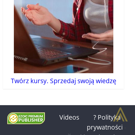
Twórz kursy. Sprzedaj swoją wiedzę
⩓
Videos
? Polityka
prywatności
-