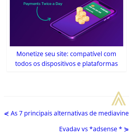
Monetize seu site: compatível com
todos os dispositivos e plataformas
⩓
⋞ As 7 principais alternativas de mediavine
Evadav vs *adsense * ⋟