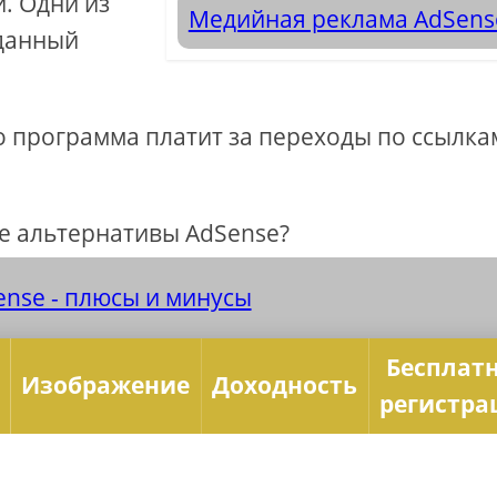
. Одни из
Медийная реклама AdSen
 данный
о программа платит за переходы по ссылка
ые альтернативы AdSense?
nse - плюсы и минусы
Бесплат
Изображение
Доходность
регистра