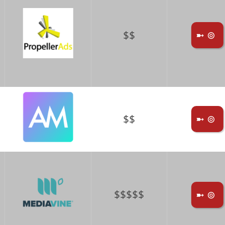
$$
➼ ⊚
$$
➼ ⊚
$$$$$
➼ ⊚