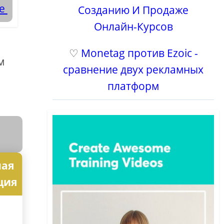
se
Созданию И Продаже
Онлайн-Курсов
♡
Monetag против Ezoic -
м
сравнение двух рекламных
платформ
ная
ция