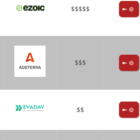
$$$$$
➼ ⊚
$$$
➼ ⊚
$$
➼ ⊚