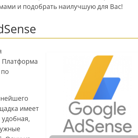
мами и подобрать наилучшую для Вас!
dSense
я
. Платформа
 по
упнейшего
ощадка имеет
 удобная,
нужные