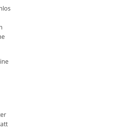
nlos
n
ne
ine
ter
att