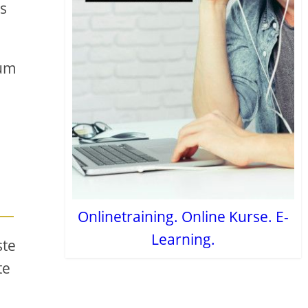
rs
 um
Onlinetraining. Online Kurse. E-
Learning.
ste
te