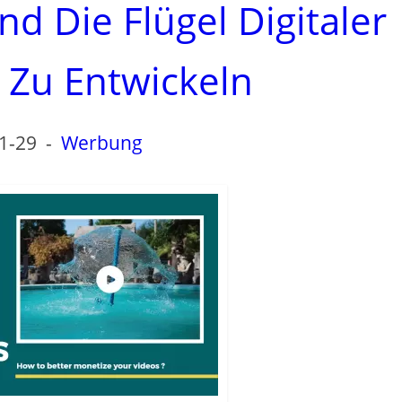
d Die Flügel Digitaler
Zu Entwickeln
1-29
-
Werbung