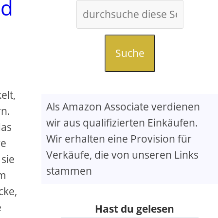
nd
Suche
elt,
Als Amazon Associate verdienen
n.
wir aus qualifizierten Einkäufen.
das
Wir erhalten eine Provision für
ve
Verkäufe, die von unseren Links
sie
stammen
Im
cke,
e
Hast du gelesen