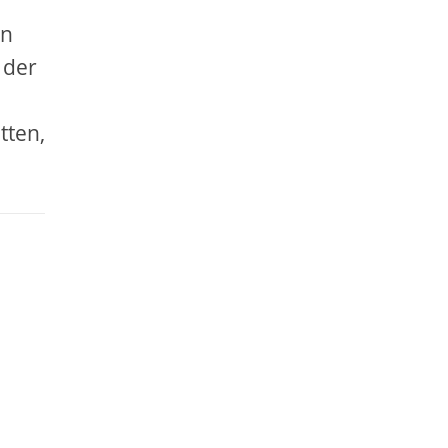
en
 der
tten,