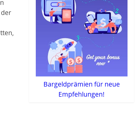
en
 der
tten,
Bargeldprämien für neue
Empfehlungen!