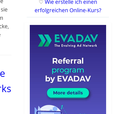
ve
♡
Wie erstelle ich einen
sie
erfolgreichen Online-Kurs?
Im
cke,
e
ie
rks