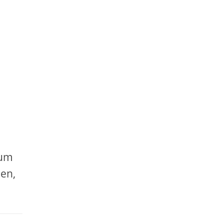
rum
en,