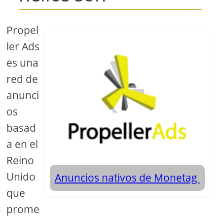
Propel
ler Ads
es una
red de
anunci
os
basad
a en el
Reino
Unido
Anuncios nativos de Monetag
que
prome