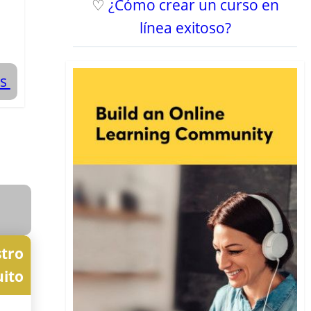
♡
¿Cómo crear un curso en
línea exitoso?
os
stro
uito