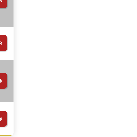
⊚
⊚
⊚
⊚