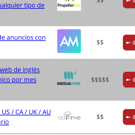
$$
➼ 
ualquier tipo de
de anuncios con
$$
➼ 
 web de inglés
único por mes
$$$$$
➼ 
 US / CA / UK / AU
$$
➼ 
rio