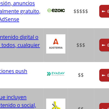
esión, anuncios
almente gratuito,
$$$$$
➼ 
o AdSense
ntenido digital o
a todos, cualquier
$$$
➼ 
aciones push
$$
➼ 
ue incluyen
tenido o social,