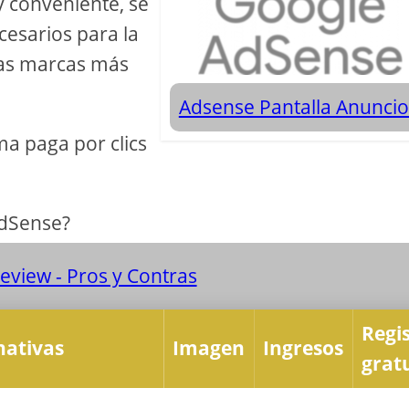
 y conveniente, se
cesarios para la
 las marcas más
Adsense Pantalla Anunci
a paga por clics
AdSense?
view - Pros y Contras
Regi
nativas
Imagen
Ingresos
grat